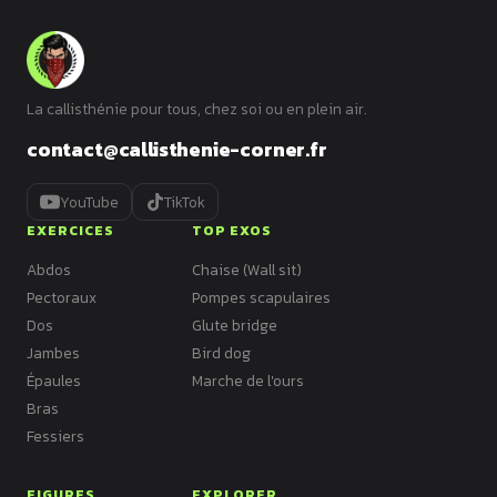
La callisthénie pour tous, chez soi ou en plein air.
contact@callisthenie-corner.fr
YouTube
TikTok
EXERCICES
TOP EXOS
Abdos
Chaise (Wall sit)
Pectoraux
Pompes scapulaires
Dos
Glute bridge
Jambes
Bird dog
Épaules
Marche de l'ours
Bras
Fessiers
FIGURES
EXPLORER