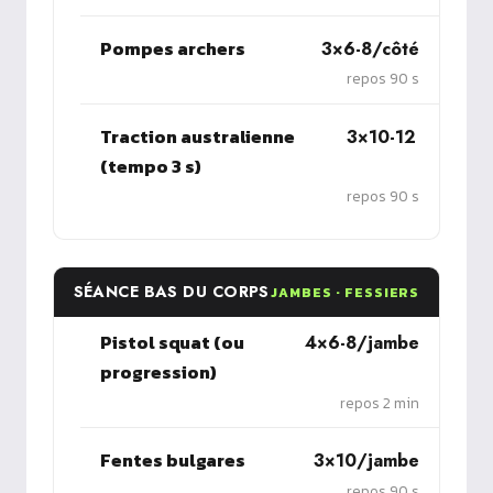
Pompes archers
3×6-8/côté
repos 90 s
Traction australienne
3×10-12
(tempo 3 s)
repos 90 s
SÉANCE BAS DU CORPS
JAMBES · FESSIERS
Pistol squat (ou
4×6-8/jambe
progression)
repos 2 min
Fentes bulgares
3×10/jambe
repos 90 s