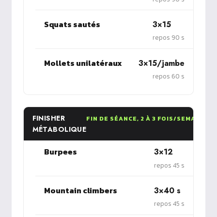
Squats sautés
3×15
repos 90 s
Mollets unilatéraux
3×15/jambe
repos 60 s
FINISHER
FIN DE SÉANCE, 2 À 3 FOIS/SEMAINE
MÉTABOLIQUE
Burpees
3×12
repos 45 s
Mountain climbers
3×40 s
repos 45 s